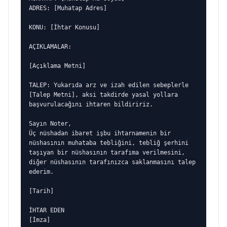
ADRES: [Muhatap Adres]

KONU: [İhtar Konusu]

AÇIKLAMALAR:

[Açıklama Metni]

TALEP: Yukarıda arz ve izah edilen sebeplerle 
[Talep Metni], aksi takdirde yasal yollara 
başvurulacağını ihtaren bildiririz.

Sayın Noter,

Üç nüshadan ibaret işbu ihtarnamenin bir 
nüshasının muhataba tebliğini, tebliğ şerhini 
taşıyan bir nüshasının tarafıma verilmesini, 
diğer nüshasının tarafınızca saklanmasını talep 
ederim.

[Tarih]

İHTAR EDEN

[İmza]