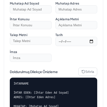
Muhatap Ad Soyad
Muhatap Adres
İhtar Konusu
Açıklama Metni
Talep Metni
Tarih
İmza
Doldurulmuş Dilekçe Önizleme
Sıfırla
İHTARNAME

İHTAR EDEN: [İhtar Eden Ad Soyad]

ADRES: [İhtar Eden Adres]

MUHATAP: [Muhatap Ad Soyad]
