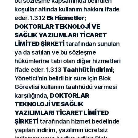
bu sözleşme kapsamında belirtilen 
koşullar altında kullanım hakkını ifade 
eder. 1.3.12 
Ek Hizmetler
; 
DOKTORLAR TEKNOLOJİ VE 
SAĞLIK YAZILIMLARI TİCARET 
LİMİTED ŞİRKETİ
 tarafından sunulan 
ya da satılan ve bu sözleşme 
hükümlerine tabi olan diğer hizmetleri 
ifade eder. 1.3.13 
Taahhüt İndirimi
; 
Yönetici’nin belirli bir süre için Blok 
Görevlisi kullanım taahhüdü vermesi 
karşılığında, 
DOKTORLAR 
TEKNOLOJİ VE SAĞLIK 
YAZILIMLARI TİCARET LİMİTED 
ŞİRKETİ
 tarafından hizmet bedelinde 
yapılan indirim, yazılımın ücretsiz 