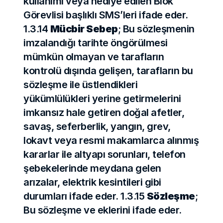
kullanımı veya hediye edilen Blok 
Görevlisi başlıklı SMS’leri ifade eder. 
1.3.14 
Mücbir Sebep
; Bu sözleşmenin 
imzalandığı tarihte öngörülmesi 
mümkün olmayan ve tarafların 
kontrolü dışında gelişen, tarafların bu 
sözleşme ile üstlendikleri 
yükümlülükleri yerine getirmelerini 
imkansız hale getiren doğal afetler, 
savaş, seferberlik, yangın, grev, 
lokavt veya resmi makamlarca alınmış 
kararlar ile altyapı sorunları, telefon 
şebekelerinde meydana gelen 
arızalar, elektrik kesintileri gibi 
durumları ifade eder. 1.3.15 
Sözleşme
; 
Bu sözleşme ve eklerini ifade eder.