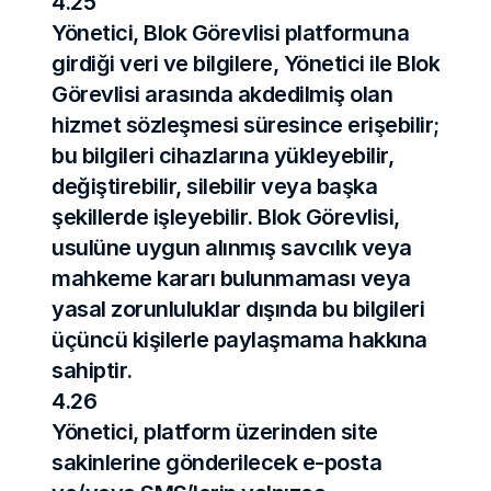
4.25
Yönetici, Blok Görevlisi platformuna 
girdiği veri ve bilgilere, Yönetici ile Blok 
Görevlisi arasında akdedilmiş olan 
hizmet sözleşmesi süresince erişebilir; 
bu bilgileri cihazlarına yükleyebilir, 
değiştirebilir, silebilir veya başka 
şekillerde işleyebilir. Blok Görevlisi, 
usulüne uygun alınmış savcılık veya 
mahkeme kararı bulunmaması veya 
yasal zorunluluklar dışında bu bilgileri 
üçüncü kişilerle paylaşmama hakkına 
sahiptir.
4.26
Yönetici, platform üzerinden site 
sakinlerine gönderilecek e-posta 