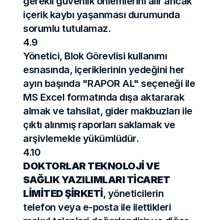
gerekli güvenlik önlemlerini alır ancak 
içerik kaybı yaşanması durumunda 
sorumlu tutulamaz.
4.9
Yönetici, Blok Görevlisi kullanımı 
esnasında, içeriklerinin yedeğini her 
ayın başında "RAPOR AL" seçeneği ile 
MS Excel formatında dışa aktararak 
almak ve tahsilat, gider makbuzları ile 
çıktı alınmış raporları saklamak ve 
arşivlemekle yükümlüdür.
4.10
DOKTORLAR TEKNOLOJİ VE 
SAĞLIK YAZILIMLARI TİCARET 
LİMİTED ŞİRKETİ
, yöneticilerin 
telefon veya e-posta ile ilettikleri 