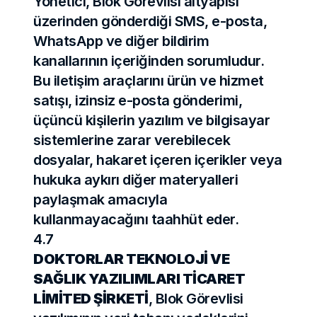
Yönetici, Blok Görevlisi altyapısı 
üzerinden gönderdiği SMS, e-posta, 
WhatsApp ve diğer bildirim 
kanallarının içeriğinden sorumludur. 
Bu iletişim araçlarını ürün ve hizmet 
satışı, izinsiz e-posta gönderimi, 
üçüncü kişilerin yazılım ve bilgisayar 
sistemlerine zarar verebilecek 
dosyalar, hakaret içeren içerikler veya 
hukuka aykırı diğer materyalleri 
paylaşmak amacıyla 
kullanmayacağını taahhüt eder.
4.7
DOKTORLAR TEKNOLOJİ VE 
SAĞLIK YAZILIMLARI TİCARET 
LİMİTED ŞİRKETİ
, Blok Görevlisi 