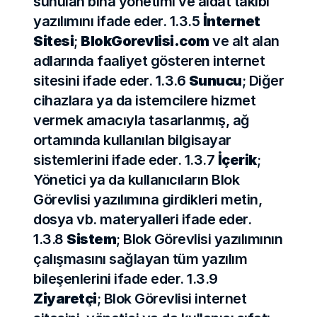
sunulan bina yönetimi ve aidat takibi 
yazılımını ifade eder. 1.3.5 
İnternet 
Sitesi
; 
BlokGorevlisi.com
 ve alt alan 
adlarında faaliyet gösteren internet 
sitesini ifade eder. 1.3.6 
Sunucu
; Diğer 
cihazlara ya da istemcilere hizmet 
vermek amacıyla tasarlanmış, ağ 
ortamında kullanılan bilgisayar 
sistemlerini ifade eder. 1.3.7 
İçerik
; 
Yönetici ya da kullanıcıların Blok 
Görevlisi yazılımına girdikleri metin, 
dosya vb. materyalleri ifade eder. 
1.3.8 
Sistem
; Blok Görevlisi yazılımının 
çalışmasını sağlayan tüm yazılım 
bileşenlerini ifade eder. 1.3.9 
Ziyaretçi
; Blok Görevlisi internet 