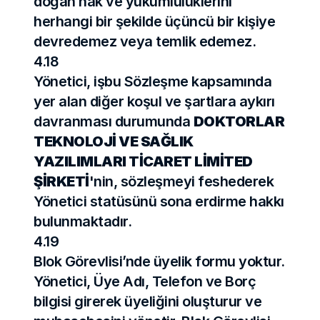
doğan hak ve yükümlülüklerini 
herhangi bir şekilde üçüncü bir kişiye 
devredemez veya temlik edemez.
4.18
Yönetici, işbu Sözleşme kapsamında 
yer alan diğer koşul ve şartlara aykırı 
davranması durumunda 
DOKTORLAR 
TEKNOLOJİ VE SAĞLIK 
YAZILIMLARI TİCARET LİMİTED 
ŞİRKETİ
'nin, sözleşmeyi feshederek 
Yönetici statüsünü sona erdirme hakkı 
bulunmaktadır.
4.19
Blok Görevlisi’nde üyelik formu yoktur. 
Yönetici, Üye Adı, Telefon ve Borç 
bilgisi girerek üyeliğini oluşturur ve 