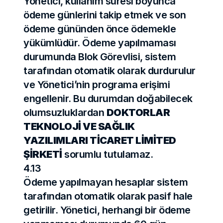
Yönetici, kullanım süresi boyunca 
ödeme günlerini takip etmek ve son 
ödeme gününden önce ödemekle 
yükümlüdür. Ödeme yapılmaması 
durumunda Blok Görevlisi, sistem 
tarafından otomatik olarak durdurulur 
ve Yönetici’nin programa erişimi 
engellenir. Bu durumdan doğabilecek 
olumsuzluklardan 
DOKTORLAR 
TEKNOLOJİ VE SAĞLIK 
YAZILIMLARI TİCARET LİMİTED 
ŞİRKETİ
 sorumlu tutulamaz.
4.13
Ödeme yapılmayan hesaplar sistem 
tarafından otomatik olarak pasif hale 
getirilir. Yönetici, herhangi bir ödeme 