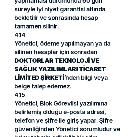
yapmaması durumunda 60 gün 
süreyle iyi niyet garantisi altında 
bekletilir ve sonrasında hesap 
tamamen silinir.
4.14
Yönetici, ödeme yapılmayan ya da 
silinen hesaplar için sonradan 
DOKTORLAR TEKNOLOJİ VE 
SAĞLIK YAZILIMLARI TİCARET 
LİMİTED ŞİRKETİ
’nden bilgi veya 
belge talep edemez.
4.15
Yönetici, Blok Görevlisi yazılımına 
belirlemiş olduğu e-posta adresi, 
telefon ve şifre ile giriş yapar. Şifre 
güvenliğinden Yönetici sorumludur ve 