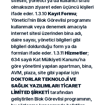
sitesini, yönetici ya da kullanıcı sıfatı 
olmaksızın ziyaret eden üçüncü kişileri 
ifade eder. 1.3.10 
Kayıt Formu
; 
Yönetici’nin Blok Görevlisi programını 
kullanmak veya denemek amacıyla 
internet sitesi üzerinden bina adı, 
daire sayısı, yönetici bilgileri gibi 
bilgileri doldurduğu form ya da 
formları ifade eder. 1.3.11 
Hizmetler
; 
634 sayılı Kat Mülkiyeti Kanunu’na 
göre yönetimi yapılan apartman, bina, 
AVM, plaza, site gibi yapılar için 
DOKTORLAR TEKNOLOJİ VE 
SAĞLIK YAZILIMLARI TİCARET 
LİMİTED ŞİRKETİ
 tarafından 
geliştirilen Blok Görevlisi programının, 