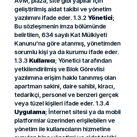
AVM, plaza, site gibi yapılar için 
geliştirilmiş aidat takibi ve yönetim 
yazılımını ifade eder. 1.3.2 
Yönetici
; 
Bu sözleşmenin imza bölümünde 
belirtilen, 634 sayılı Kat Mülkiyeti 
Kanunu'na göre atanmış, yönetimden 
sorumlu kişi ya da kurumu ifade eder. 
1.3.3 
Kullanıcı
; Yönetici tarafından 
yetkilendirilmiş ve Blok Görevlisi 
yazılımına erişim hakkı tanınmış olan 
apartman sakini, daire sahibi, kiracı, 
tedarikçi, personel ve benzeri gerçek 
veya tüzel kişileri ifade eder. 1.3.4 
Uygulama
; İnternet sitesi ya da mobil 
platformlar üzerinden erişilebilen ve 
yönetim ile kullanıcıların hizmetine 