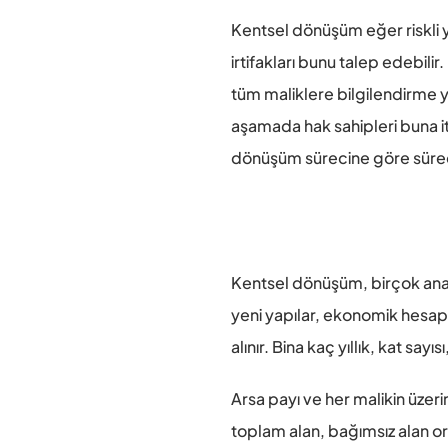
Kentsel dönüşüm eğer riskli ya
irtifakları bunu talep edebilir
tüm maliklere bilgilendirme yap
aşamada hak sahipleri buna itir
dönüşüm sürecine göre süre
Kentsel dönüşüm, birçok anali
yeni yapılar, ekonomik hesapl
alınır. Bina kaç yıllık, kat sayısı
Arsa payı ve her malikin üzerin
toplam alan, bağımsız alan oran