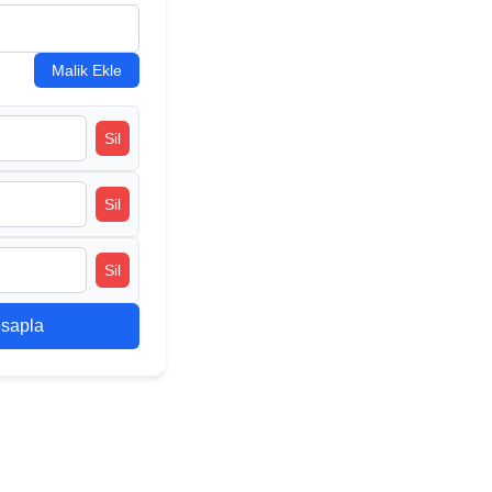
Malik Ekle
Sil
Sil
Sil
sapla