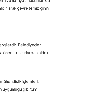
ım ve hafriyat masrafları da 
rılarak çevre temizliğinin 
ergilerdir. Belediyeden 
da önemli unsurlardan biridir.
mühendislik işlemleri, 
em uygunluğu gibi tüm 