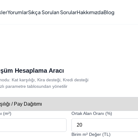
kler
Yorumlar
Sıkça Sorulan Sorular
Hakkımızda
Blog
üşüm Hesaplama Aracı
odu: Kat karşılığı, Kira desteği, Kredi desteği
bazlı parametre tablosundan yönetilir
ı (m²)
Ortak Alan Oranı (%)
Birim m² Değer (TL)