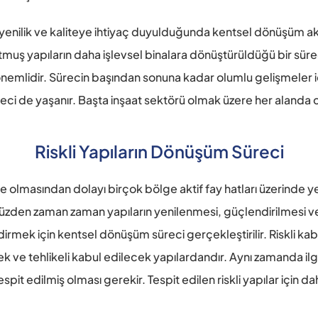
yenilik ve kaliteye ihtiyaç duyulduğunda kentsel dönüşüm akla 
tutmuş yapıların daha işlevsel binalara dönüştürüldüğü bir sür
nemlidir. Sürecin başından sonuna kadar olumlu gelişmeler 
ci de yaşanır. Başta inşaat sektörü olmak üzere her alanda c
Riskli Yapıların Dönüşüm Süreci
lmasından dolayı birçok bölge aktif fay hatları üzerinde yer 
zden zaman zaman yapıların yenilenmesi, güçlendirilmesi ve d
mek için kentsel dönüşüm süreci gerçekleştirilir. Riskli kabu
ek ve tehlikeli kabul edilecek yapılardandır. Aynı zamanda il
pit edilmiş olması gerekir. Tespit edilen riskli yapılar için 