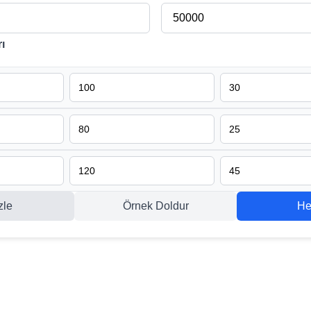
ı
zle
Örnek Doldur
He