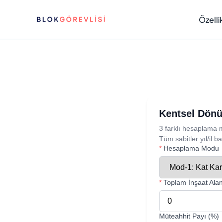
Özelli
Kentsel Dön
3 farklı hesaplama m
Tüm sabitler yıl/il 
*
Hesaplama Modu
*
Toplam İnşaat Alan
Müteahhit Payı (%)