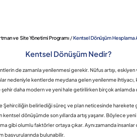
tman ve  Site Yönetimi Programı 
/ 
Kentsel Dönüşüm Hesplama 
Kentsel Dönüşüm Nedir?
kentlerin de zamanla yenilenmesi gerekir. Nüfus artışı, eskiyen
nlar nedeniyle kentlerde meydana gelen yenilenme ihtiyacı, ke
şehir daha modern ve yeni hale getirilirken birçok anlamda da
hirciliğin belirlediği süreç ve plan neticesinde harekete g
n kentsel dönüşümde son yıllarda artış yaşanır. Böylece yeni 
lama gibi olumlu faktörler ortaya çıkar. Aynı zamanda insanlar 
üm başvurularında bulunabilir.