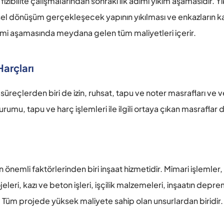
ibilite çalışmalarından sonraki ilk adımı yıkım aşamasıdır. Yık
 dönüşüm gerçekleşecek yapının yıkılması ve enkazların kaldı
timi aşamasında meydana gelen tüm maliyetleri içerir.
Harçları
reçlerden biri de izin, ruhsat, tapu ve noter masrafları ve v
urumu, tapu ve harç işlemleri ile ilgili ortaya çıkan masraflar 
nemli faktörlerinden biri inşaat hizmetidir. Mimari işlemler, 
eleri, kazı ve beton işleri, işçilik malzemeleri, inşaatın depr
r. Tüm projede yüksek maliyete sahip olan unsurlardan biridir.