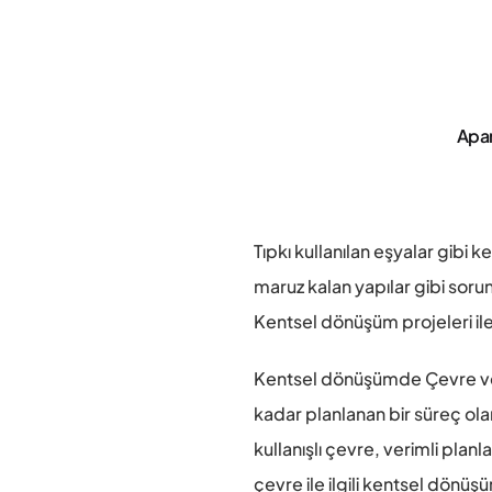
Apar
Tıpkı kullanılan eşyalar gibi 
maruz kalan yapılar gibi soru
Kentsel dönüşüm projeleri ile 
Kentsel dönüşümde Çevre ve Şe
kadar planlanan bir süreç ola
kullanışlı çevre, verimli plan
çevre ile ilgili kentsel dönüş