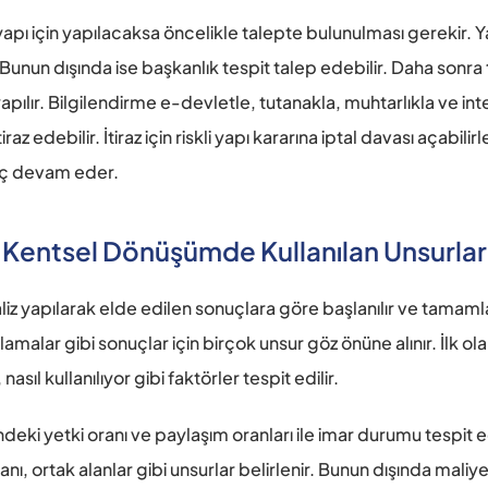
pı için yapılacaksa öncelikle talepte bulunulması gerekir. Yap
. Bunun dışında ise başkanlık tespit talep edebilir. Daha sonra 
ılır. Bilgilendirme e-devletle, tutanakla, muhtarlıkla ve intern
az edebilir. İtiraz için riskli yapı kararına iptal davası açabili
ç devam eder.
Kentsel Dönüşümde Kullanılan Unsurlar
z yapılarak elde edilen sonuçlara göre başlanılır ve tamamlanı
amalar gibi sonuçlar için birçok unsur göz önüne alınır. İlk o
, nasıl kullanılıyor gibi faktörler tespit edilir.
deki yetki oranı ve paylaşım oranları ile imar durumu tespit edil
ı, ortak alanlar gibi unsurlar belirlenir. Bunun dışında maliyet