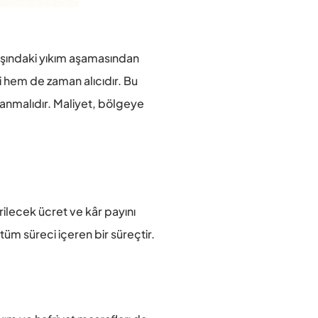
şındaki yıkım aşamasından 
 hem de zaman alıcıdır. Bu 
anmalıdır. Maliyet, bölgeye 
lecek ücret ve kâr payını 
üm süreci içeren bir süreçtir.