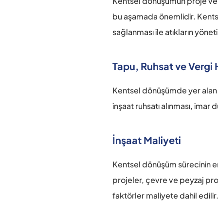
Kentsel dönüşümün proje ve fiz
bu aşamada önemlidir. Kentsel
sağlanması ile atıkların yöne
Tapu, Ruhsat ve Vergi 
Kentsel dönüşümde yer alan sü
inşaat ruhsatı alınması, imar d
İnşaat Maliyeti
Kentsel dönüşüm sürecinin en ö
projeler, çevre ve peyzaj proj
faktörler maliyete dahil edili