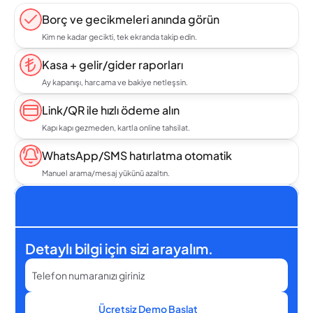
Borç ve gecikmeleri anında görün
Kim ne kadar gecikti, tek ekranda takip edin.
Kasa + gelir/gider raporları
Ay kapanışı, harcama ve bakiye netleşsin.
Link/QR ile hızlı ödeme alın
Kapı kapı gezmeden, kartla online tahsilat.
WhatsApp/SMS hatırlatma otomatik
Manuel arama/mesaj yükünü azaltın.
Detaylı bilgi için sizi arayalım.
Ücretsiz Demo Başlat