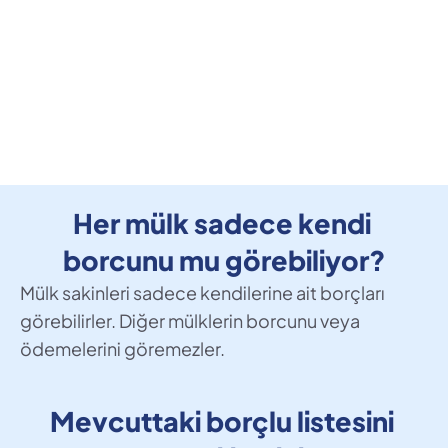
oluyor?
Çalıştığınız bankayı bize ilettikten sonra, ilgili 
dilekçeyi size sağlıyoruz. Dilekçeyi şubenize 
teslim etmeniz yeterli. Entegrasyon kısa sürede 
tamamlanır. 
Her mülk sadece kendi 
borcunu mu görebiliyor?
Mülk sakinleri sadece kendilerine ait borçları 
görebilirler. Diğer mülklerin borcunu veya 
ödemelerini göremezler.
Mevcuttaki borçlu listesini 