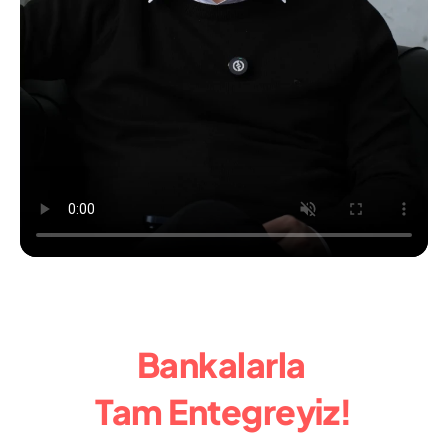
KOLAY
ENTEGRE
HIZLI
GÜ
Bankalarla 
Tam Entegreyiz!