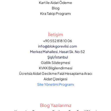
Kart ile Aidat Ödeme
Blog
Kira Takip Programı
İletişim
‪+90 552 818 10 06‬
info@blokgorevlisi.com
Merkez Mahallesi, Hasat Sk. No:52 
Şişli/İstanbul
Gizlilik Sözleşmesi
KVKK Bilgilendirmesi
Ücretsiz Aidat Gecikme Faizi Hesaplama Aracı
Aidat Çizelgesi
Site Yönetimi Programı
Blog Yazılarımız