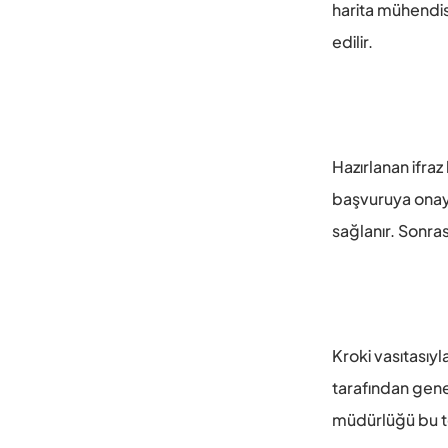
harita mühendisi
edilir. 
Hazırlanan ifraz
başvuruya onay v
sağlanır. Sonras
Kroki vasıtasıyl
tarafından gene
müdürlüğü bu tes