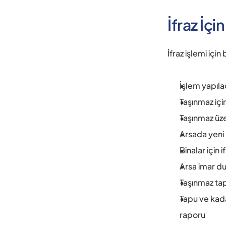
İfraz İçi
İfraz işlemi içi
İşlem yapıla
Taşınmaz içi
Taşınmaz üze
Arsada yeni 
Binalar için
Arsa imar du
Taşınmaz tapu
Tapu ve kada
raporu 