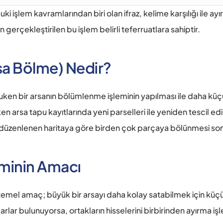
hukuki işlem kavramlarından biri olan ifraz, kelime karşılığı ile 
n gerçekleştirilen bu işlem belirli teferruatlara sahiptir.
rsa Bölme) Nedir?
ukuken bir arsanın bölümlenme işleminin yapılması ile daha küç
en arsa tapu kayıtlarında yeni parselleri ile yeniden tescil edili
zenlenen haritaya göre birden çok parçaya bölünmesi sonras
eminin Amacı 
 temel amaç; büyük bir arsayı daha kolay satabilmek için küçü
rlar bulunuyorsa, ortakların hisselerini birbirinden ayırma işle