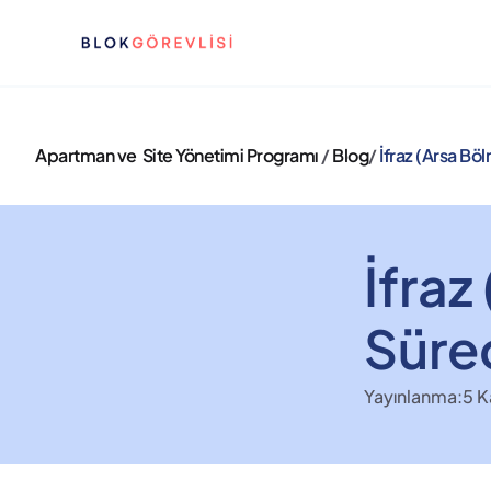
Apartman ve  Site Yönetimi Programı 
/ 
Blog
/ 
İfraz (Arsa Bö
İfraz
Süre
Yayınlanma:
5 K