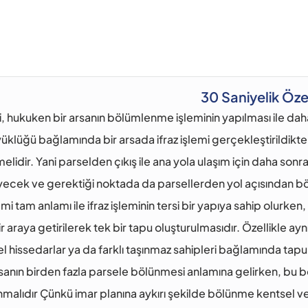
30 Saniyelik Öze
mi, hukuken bir arsanın bölümlenme işleminin yapılması ile da
üklüğü bağlamında bir arsada ifraz işlemi gerçekleştirildikte
elidir. Yani parselden çıkış ile ana yola ulaşım için daha son
cek ve gerektiği noktada da parsellerden yol açısından bölü
mi tam anlamı ile ifraz işleminin tersi bir yapıya sahip olurken, 
ir araya getirilerek tek bir tapu oluşturulmasıdır. Özellikle ayn
el hissedarlar ya da farklı taşınmaz sahipleri bağlamında tapu si
arsanın birden fazla parsele bölünmesi anlamına gelirken, bu 
nmalıdır Çünkü imar planına aykırı şekilde bölünme kentsel vey