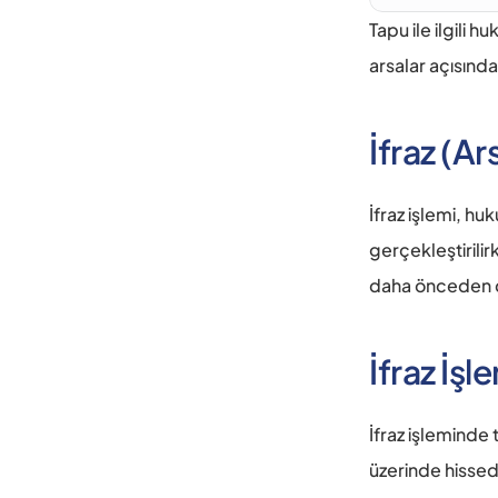
Tapu ile ilgili 
arsalar açısında
İfraz (A
İfraz işlemi, h
gerçekleştirilirk
daha önceden dü
İfraz İşl
İfraz işleminde
üzerinde hisseda