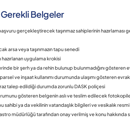
n Gerekli Belgeler 
n başvuru gerçekleştirecek taşınmaz sahiplerinin hazırlaması g
cak arsa veya taşınmazın tapu senedi 
n hazırlanan uygulama krokisi 
rinde bir şerh ya da rehin bulunup bulunmadığını gösteren e
parsel ve inşaat kullanımı durumunda ulaşımı gösteren evrakl
 ifraz talep edildiği durumda zorunlu DASK poliçesi
rumunu gösteren belgenin aslı ve teslim edilecek fotokopiler
 sahibi ya da vekilinin vatandaşlık bilgileri ve vesikalık resmi
stro müdürlüğü tarafından onay verilmiş ve konu hakkında s