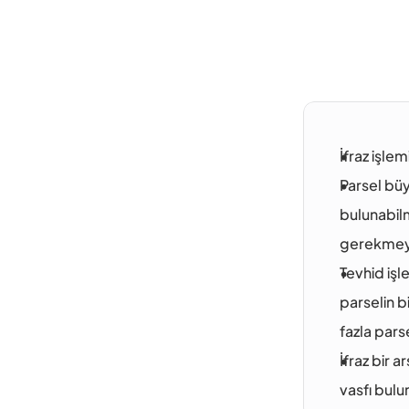
İfraz işle
Parsel büy
bulunabilm
gerekmeye
Tevhid işle
parselin b
fazla pars
İfraz bir 
vasfı bulu