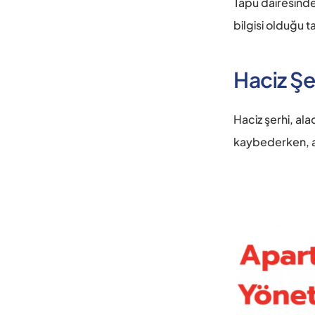
Tapu dairesinde 
bilgisi olduğu tap
Haciz Şe
Haciz şerhi, ala
kaybederken, ala