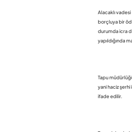
Alacaklı vadesi
borçluya bir öde
durumda icra dai
yapıldığında mal
Tapu müdürlüğü i
yani haciz şerhi
ifade edilir. 