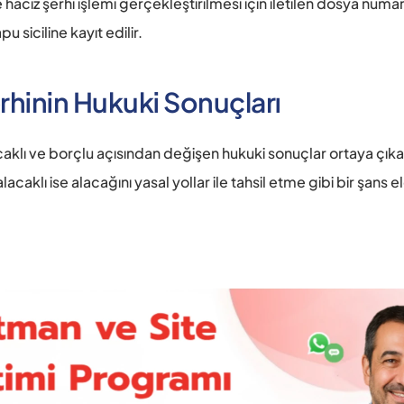
haciz şerhi işlemi gerçekleştirilmesi için iletilen dosya numar
u siciline kayıt edilir. 
rhinin Hukuki Sonuçları 
caklı ve borçlu açısından değişen hukuki sonuçlar ortaya çıkar
caklı ise alacağını yasal yollar ile tahsil etme gibi bir şans el