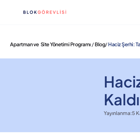
Apartman ve  Site Yönetimi Programı 
/ 
Blog
/ 
Haciz Şerhi: T
Haciz
Kald
Yayınlanma:
5 K