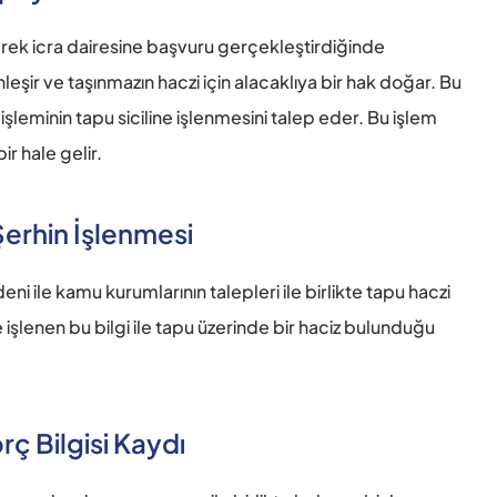
erek icra dairesine başvuru gerçekleştirdiğinde 
leşir ve taşınmazın haczi için alacaklıya bir hak doğar. Bu 
şleminin tapu siciline işlenmesini talep eder. Bu işlem 
r hale gelir. 
erhin İşlenmesi 
 ile kamu kurumlarının talepleri ile birlikte tapu haczi 
e işlenen bu bilgi ile tapu üzerinde bir haciz bulunduğu 
ç Bilgisi Kaydı 