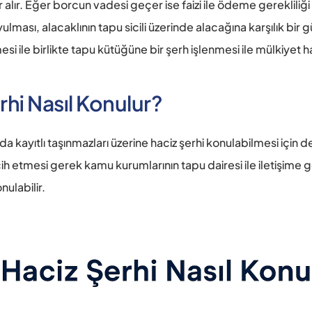
alır. Eğer borcun vadesi geçer ise faizi ile ödeme gerekliliği
ulması, alacaklının tapu sicili üzerinde alacağına karşılık bir
i ile birlikte tapu kütüğüne bir şerh işlenmesi ile mülkiyet h
rhi Nasıl Konulur?
a kayıtlı taşınmazları üzerine haciz şerhi konulabilmesi için
ih etmesi gerek kamu kurumlarının tapu dairesi ile iletişime g
nulabilir. 