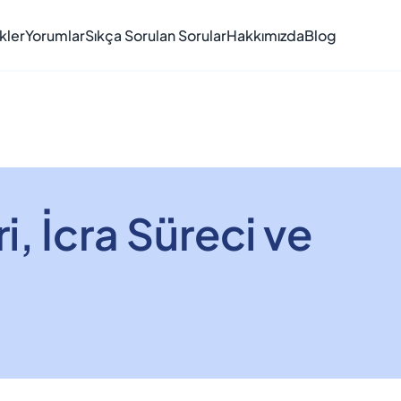
kler
Yorumlar
Sıkça Sorulan Sorular
Hakkımızda
Blog
, İcra Süreci ve 