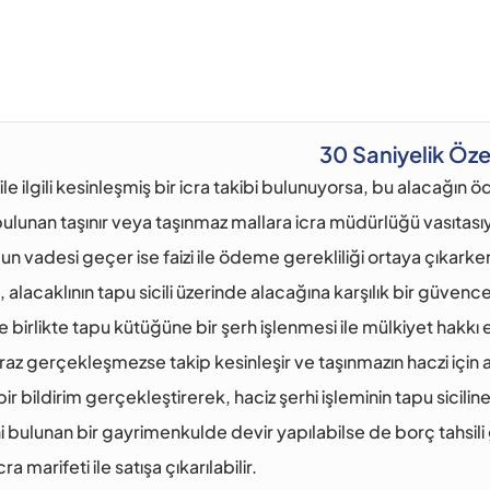
30 Saniyelik Öze
 ile ilgili kesinleşmiş bir icra takibi bulunuyorsa, bu alacağı
ulunan taşınır veya taşınmaz mallara icra müdürlüğü vasıtasıyla
n vadesi geçer ise faizi ile ödeme gerekliliği ortaya çıkarken
 alacaklının tapu sicili üzerinde alacağına karşılık bir güvenc
le birlikte tapu kütüğüne bir şerh işlenmesi ile mülkiyet hakkı
tiraz gerçekleşmezse takip kesinleşir ve taşınmazın haczi için 
bir bildirim gerçekleştirerek, haciz şerhi işleminin tapu sicilin
i bulunan bir gayrimenkulde devir yapılabilse de borç tahsi
ra marifeti ile satışa çıkarılabilir.