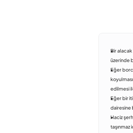
Bir alacak
üzerinde b
Eğer borcu
koyulması,
edilmesi i
Eğer bir i
dairesine 
Haciz şerh
taşınmaz ic