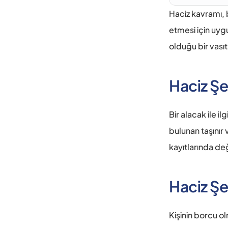
Haciz kavramı, b
etmesi için uyg
olduğu bir vasıta
Haciz Şe
Bir alacak ile i
bulunan taşınır 
kayıtlarında deği
Haciz Şer
Kişinin borcu o