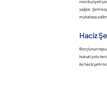
mecburiyeti yer 
sağlar. Şerh koy
muhafaza edilmes
Haciz Şe
Borçlunun tapud
hukuki yolu terc
ile haciz şehri ko