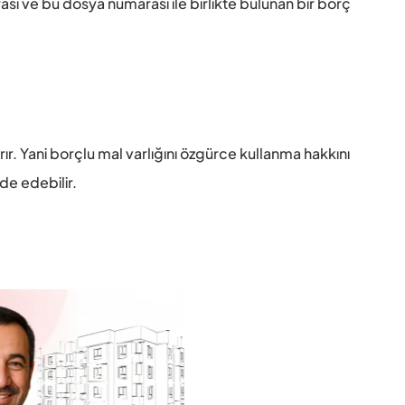
ası ve bu dosya numarası ile birlikte bulunan bir borç 
ır. Yani borçlu mal varlığını özgürce kullanma hakkını 
de edebilir. 