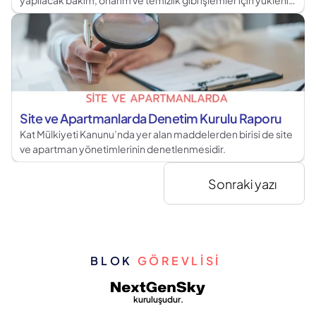
yapılacak bakım, onarım ve temizlik gibi işlemler için yüklenici
firma ile apartman ya da site yönetimi arasında imzalanan
sözleşmelere dış cephe sözleşmesi adı verilmektedir.
Site ve Apartmanlarda Denetim Kurulu Raporu
Kat Mülkiyeti Kanunu’nda yer alan maddelerden birisi de site
ve apartman yönetimlerinin denetlenmesidir.
Sonraki yazı
BLOK 
GÖREVLİSİ 
kuruluşudur.